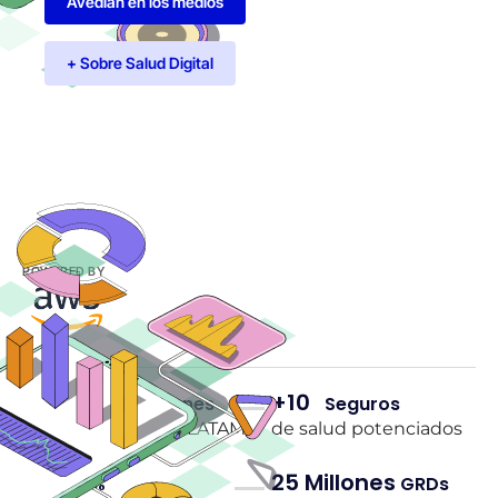
Avedian en los medios
+ Sobre Salud Digital
POWERED BY
+40
+10
Instituciones
Seguros
Potenciadas en LATAM
de salud potenciados
98
25 Millones
%
GRDs