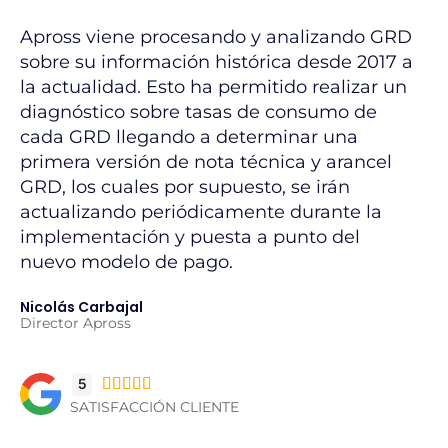
D
Apross viene procesando y analizando GRD
Ap
a
sobre su información histórica desde 2017 a
so
la actualidad. Esto ha permitido realizar un
la
diagnóstico sobre tasas de consumo de
di
cada GRD llegando a determinar una
ca
primera versión de nota técnica y arancel
pr
GRD, los cuales por supuesto, se irán
GR
actualizando periódicamente durante la
ac
implementación y puesta a punto del
im
nuevo modelo de pago.
nu
Nicolás Carbajal
Ni
Director Apross
Di
5





SATISFACCIÓN CLIENTE