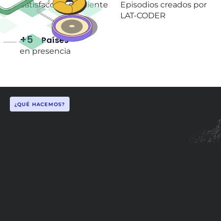
Satisfacción de cliente
Episodios creados por
LAT-CODER
+5
Países
en presencia
¿QUÉ HACEMOS?