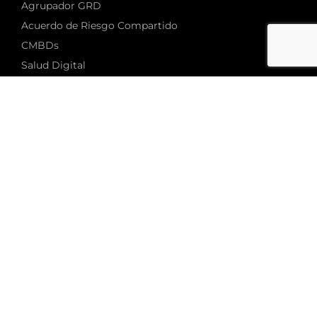
Agrupador GRD
Acuerdo de Riesgo Compartido
CMBDs
Salud Digital
Value Based Healthcare
Algoritmos en Salud
Pago por resultado
Patient Journey
Computer Visión
IA Generativa
NPL y Machine Learning
5P en Medicina
AVIA - Soluciones IA Hospitales
Compass decisión Support
IA generativa para historias clínicas