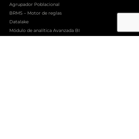
Agrupador Poblacional
BRMS – Motor de reglas
Datalake
Módulo de analítica Avanzada BI
Módulo de Codificación GRD
Módulo de Valorización
PCP – Plataforma de contratación de pagos