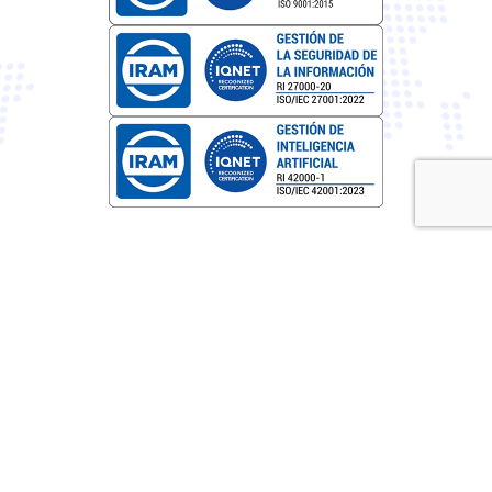
Av. Nores Martinez 2649, Córdoba, Argentina
contacto@avediangrd.com
12 N Cheyenne Ave, Tulsa, Oklahoma 74103
contact@avediangrd.com