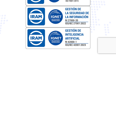
Av. Nores Martinez 2649, Córdoba, Argentina
contacto@avediangrd.com
12 N Cheyenne Ave, Tulsa, Oklahoma 74103
contact@avediangrd.com